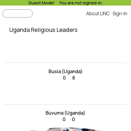
Guest Mode! You are not signed-in.
Search
About LINC
Sign-In
Uganda Religious Leaders
Busia (Uganda)
0
8
Buvuma (Uganda)
0
0